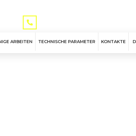
TELEFON
maurizio.it
+39 045 51 31 12
NIGE ARBEITEN
TECHNISCHE PARAMETER
KONTAKTE
D
nen