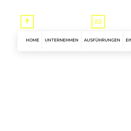
ADRESSE
EMAIL
Via Mantovana, 173 - 37137 VR
info@tromba
HOME
UNTERNEHMEN
AUSFÜHRUNGEN
EI
Burback Schie